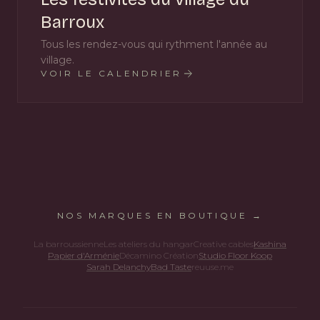
Barroux
Tous les rendez-vous qui rythment l'année au
village.
VOIR LE CALENDRIER
NOS MARQUES EN BOUTIQUE →
La barroussienne
Les ateliers du hangar
Creative cables
Kashina
Papier d'Arménie
Décamino Création
Studio Floor Koop
Sarah Delanchy
Bad Taste
reuuse.me